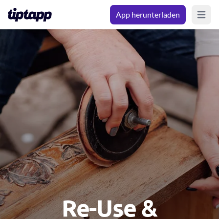
App herunterladen
Open m
Re-Use &