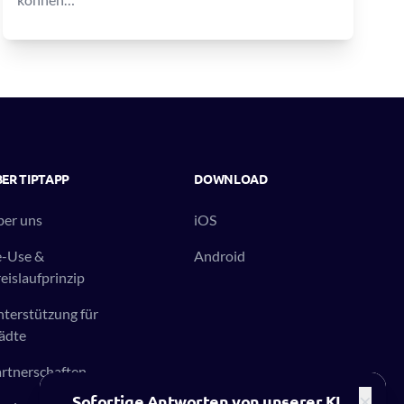
ER TIPTAPP
DOWNLOAD
er uns
iOS
e-Use &
Android
eislaufprinzip
terstützung für
ädte
rtnerschaften
×
Sofortige Antworten von unserer KI