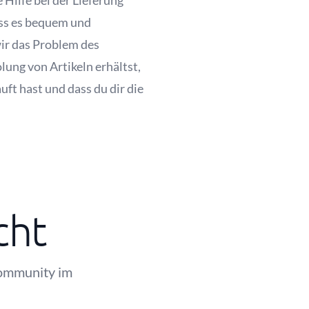
Hilfe bei der Lieferung
ass es bequem und
wir das Problem des
lung von Artikeln erhältst,
t hast und dass du dir die
cht
Community im