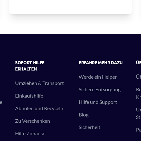
SOFORT HILFE
ERFAHRE MEHR DAZU
ÜB
ERHALTEN
Werde ein Helper
Üb
Umziehen & Transport
Sichere Entsorgung
R
Einkaufshilfe
Kr
e
Hilfe und Support
Abholen und Recyceln
Un
Blog
St
Zu Verschenken
Sicherheit
Pa
Hilfe Zuhause