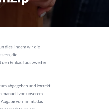
un dies, indem wir die
sern, die
 den Einkauf aus zweiter
ntrum abgegeben und korrekt
ch manuell von unserem
e Abgabe vornimmt, das