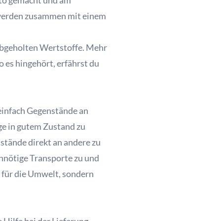
Foto gemacht und am
 werden zusammen mit einem
 abgeholten Wertstoffe. Mehr
o es hingehört, erfährst du
z einfach Gegenstände an
e in gutem Zustand zu
stände direkt an andere zu
unnötige Transporte zu und
für die Umwelt, sondern