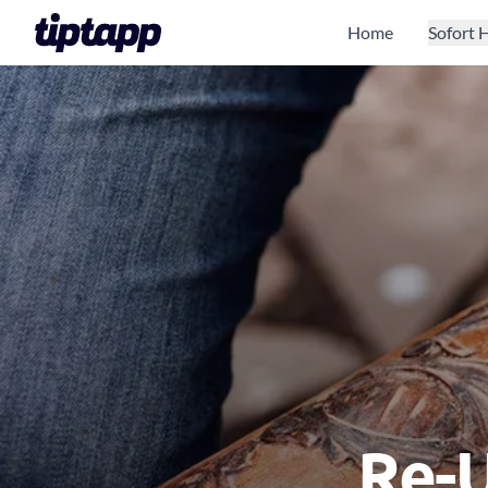
Home
Sofort H
Re-U