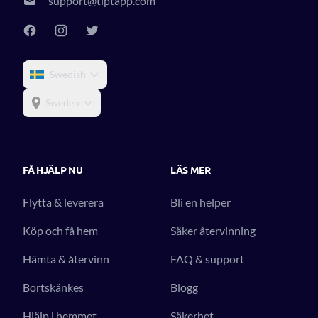
support@tiptapp.com
Swedish
Sweden
FÅ HJÄLP NU
LÄS MER
Flytta & leverera
Bli en helper
Köp och få hem
Säker återvinning
Hämta & återvinn
FAQ & support
Bortskänkes
Blogg
Hjälp i hemmet
Säkerhet