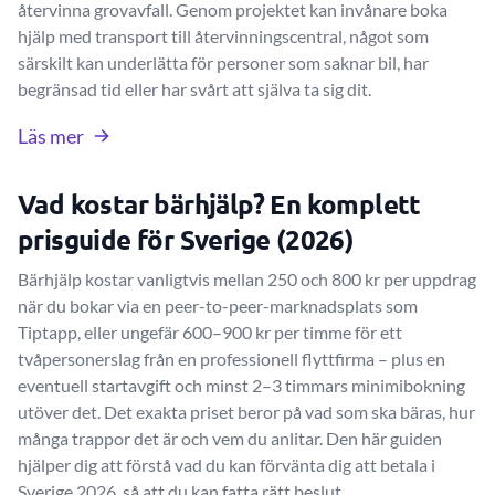
återvinna grovavfall. Genom projektet kan invånare boka
hjälp med transport till återvinningscentral, något som
särskilt kan underlätta för personer som saknar bil, har
begränsad tid eller har svårt att själva ta sig dit.
Läs mer
Vad kostar bärhjälp? En komplett
prisguide för Sverige (2026)
Bärhjälp kostar vanligtvis mellan 250 och 800 kr per uppdrag
när du bokar via en peer-to-peer-marknadsplats som
Tiptapp, eller ungefär 600–900 kr per timme för ett
tvåpersonerslag från en professionell flyttfirma – plus en
eventuell startavgift och minst 2–3 timmars minimibokning
utöver det. Det exakta priset beror på vad som ska bäras, hur
många trappor det är och vem du anlitar. Den här guiden
hjälper dig att förstå vad du kan förvänta dig att betala i
Sverige 2026, så att du kan fatta rätt beslut.