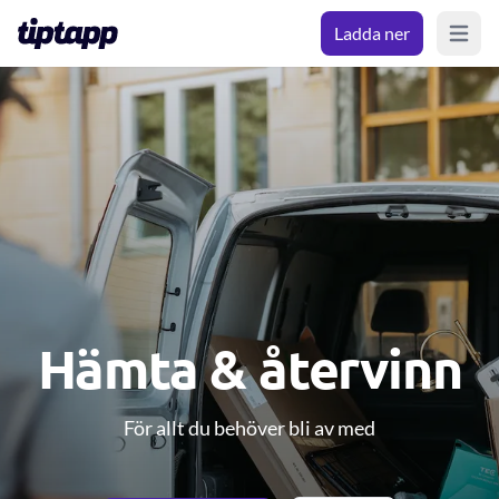
Ladda ner
Open m
Hämta & återvinn
För allt du behöver bli av med