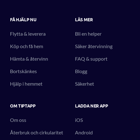
FÅ HJÄLP NU
LÄS MER
Flytta & leverera
Bli en helper
Köp och få hem
Säker återvinning
Hämta & återvinn
FAQ & support
Bortskänkes
Blogg
Hjälp i hemmet
Säkerhet
OM TIPTAPP
LADDA NER APP
Om oss
iOS
Återbruk och cirkularitet
Android