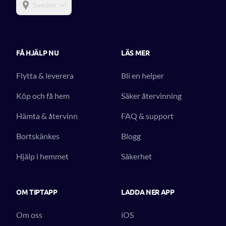
Sweden
FÅ HJÄLP NU
LÄS MER
Flytta & leverera
Bli en helper
Köp och få hem
Säker återvinning
Hämta & återvinn
FAQ & support
Bortskänkes
Blogg
Hjälp i hemmet
Säkerhet
OM TIPTAPP
LADDA NER APP
Om oss
iOS