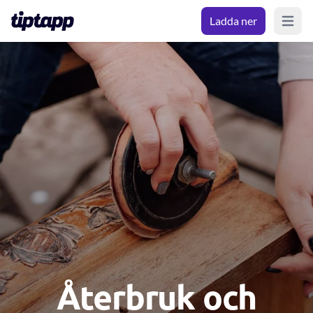
Ladda ner
Open m
Återbruk och